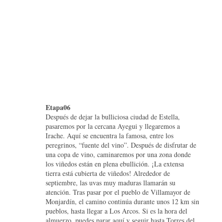
HOME
profile
works
exhibition
price
f
Etapa06
Después de dejar la bulliciosa ciudad de Estella,
pasaremos por la cercana Ayegui y llegaremos a
Irache. Aquí se encuentra la famosa, entre los
peregrinos, “fuente del vino”. Después de disfrutar de
una copa de vino, caminaremos por una zona donde
los viñedos están en plena ebullición. ¡La extensa
tierra está cubierta de viñedos! Alrededor de
septiembre, las uvas muy maduras llamarán su
atención. Tras pasar por el pueblo de Villamayor de
Monjardín, el camino continúa durante unos 12 km sin
pueblos, hasta llegar a Los Arcos. Si es la hora del
almuerzo, puedes parar aquí y seguir hasta Torres del